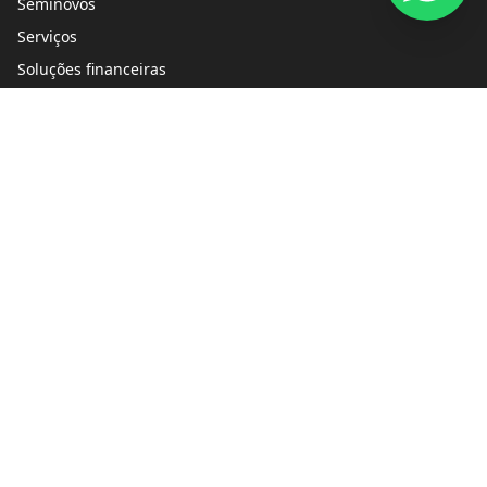
Seminovos
Serviços
Soluções financeiras
Lojas
Blog
Peças e acessórios
Quem Somos
Fale Conosco
Trabalhe conosco
Política de privacidade