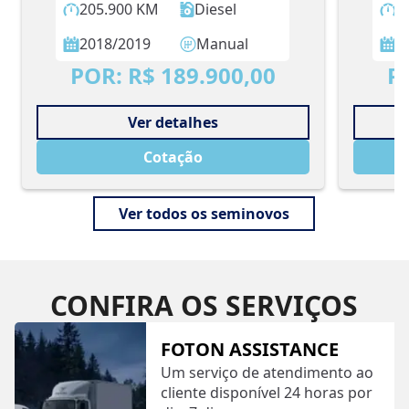
205.900
KM
Diesel
1
2018
/
2019
Manual
2
POR:
R$ 189.900,00
P
Ver detalhes
Cotação
Ver todos os seminovos
CONFIRA OS SERVIÇOS
FOTON ASSISTANCE
Um serviço de atendimento ao
cliente disponível 24 horas por