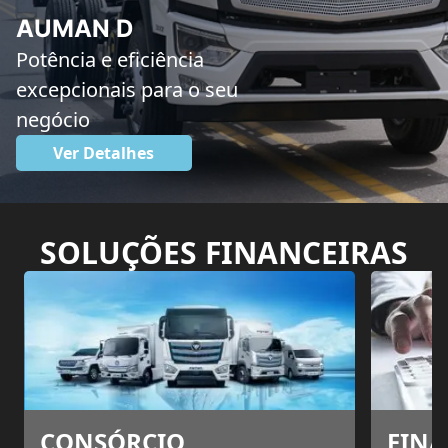
AUMAN D
Potência e eficiência
excepcionais para o seu
negócio
Ver Detalhes
SOLUÇÕES FINANCEIRAS
CONSÓRCIO
FIN