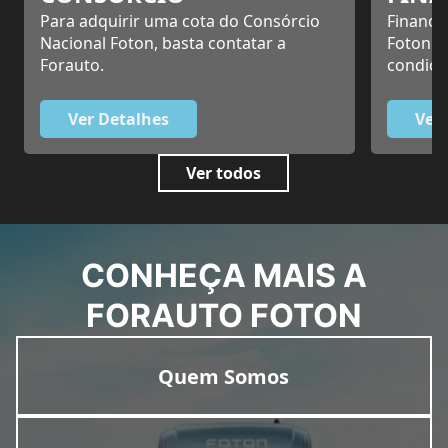
Para adquirir uma cota do Consórcio
Financi
Nacional Foton, basta contatar a
Foton. 
Forauto.
condiçõ
Ver Detalhes
Ver
Ver todos
CONHEÇA MAIS A
FORAUTO FOTON
Quem Somos