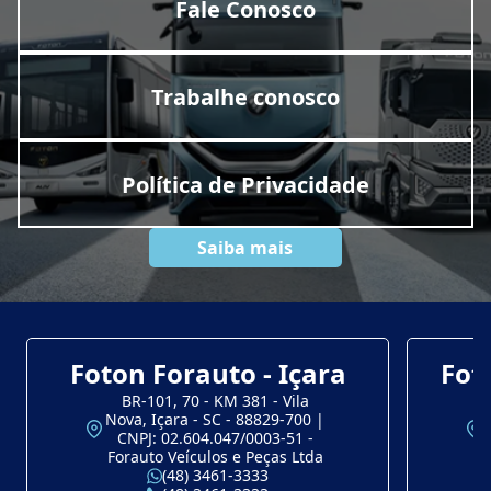
Fale Conosco
Trabalhe conosco
Política de Privacidade
Saiba mais
Foton Forauto - Içara
Fot
BR-101, 70 - KM 381 - Vila
Nova, Içara - SC - 88829-700 |
CNPJ: 02.604.047/0003-51 -
Forauto Veículos e Peças Ltda
(48) 3461-3333