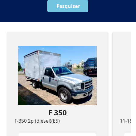
Pesquisar
F 350
F-350 2p (diesel)(E5)
11-180 