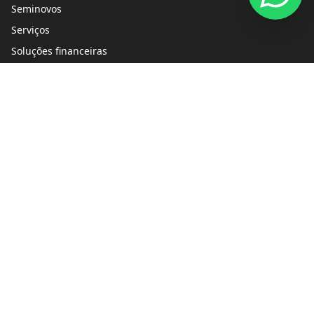
Seminovos
Serviços
Soluções financeiras
Lojas
Blog
Peças e acessórios
Quem Somos
Fale Conosco
Trabalhe conosco
Política de privacidade