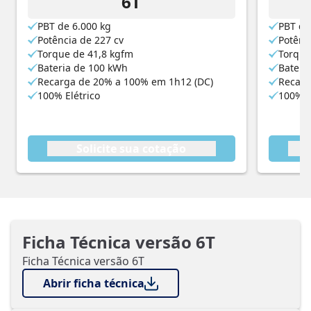
6T
PBT de 6.000 kg
PBT de
Potência de 227 cv
Potênc
Torque de 41,8 kgfm
Torque
Bateria de 100 kWh
Bateri
Recarga de 20% a 100% em 1h12 (DC)
Recarg
100% Elétrico
100% E
Solicite sua cotação
Ficha Técnica versão 6T
Ficha Técnica versão 6T
Abrir ficha técnica