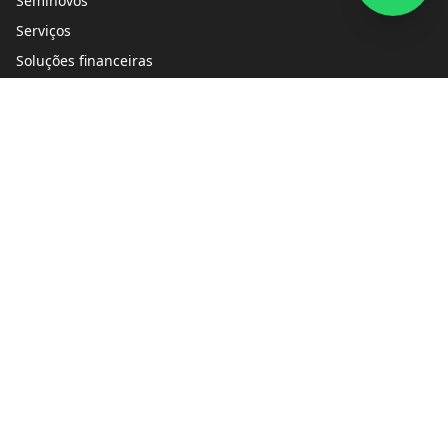
Seminovos
Serviços
Soluções financeiras
Lojas
Blog
Peças e acessórios
Quem Somos
Fale Conosco
Trabalhe conosco
Política de privacidade