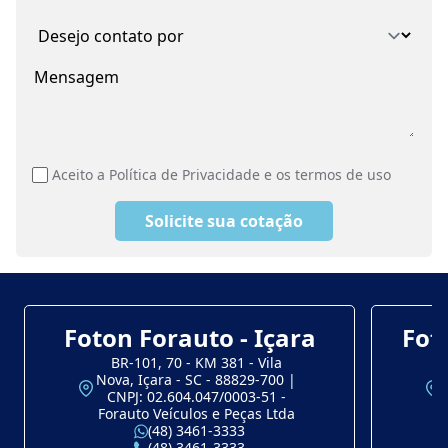
Aceito a Política de Privacidade e os termos de uso
Solicite sua cotação
Foton Forauto - Içara
Fot
BR-101, 70 - KM 381 - Vila
Nova, Içara - SC - 88829-700 |
CNPJ: 02.604.047/0003-51 -
Forauto Veículos e Peças Ltda
(48) 3461-3333
(48) 3461-3333