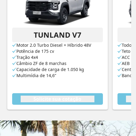
TUNLAND V7
Motor 2.0 Turbo Diesel + Híbrido 48V
Todos 
Potência de 175 cv
Teto s
Tração 4x4
ACC St
Câmbio ZF de 8 marchas
AEB
Capacidade de carga de 1.050 kg
Centra
Multimídia de 14,6”
Bancos
Solicite sua cotação