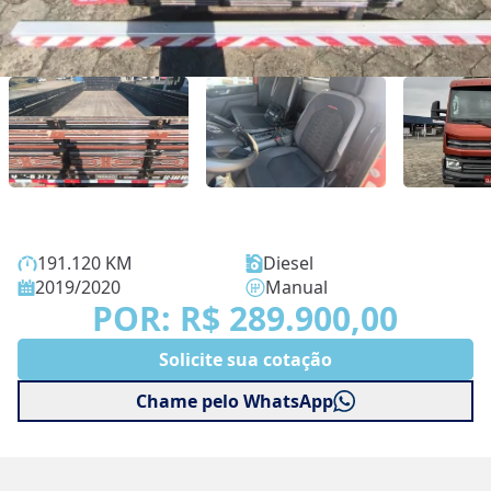
191.120
KM
Diesel
2019
/
2020
Manual
POR:
R$ 289.900,00
Solicite sua cotação
Chame pelo WhatsApp